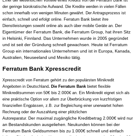
Einer der wesentlichen Vorteile eines Kredits von der Ferratum Bank ist
der geringe bürokratische Aufwand. Die Kredite werden in vielen Fällen
schon innerhalb von wenigen Minuten gewährt.
Der Antragsprozess ist
einfach, schnell und erfolgt online. Ferratum Bank bietet ihre
Der
Dienstleistungen sowohl online als auch über mobile Geräte an.
Eigentümer der Ferratum Bank, die Ferratum Group, hat ihren Sitz
in Helsinki, Finnland. Das Unternehmen wurde in 2005 gegründet
und ist seit der Gründung schnell gewachsen. Heute ist Ferratum
Group ein internationales Unternehmen und ist in Europa, Kanada,
Australien, Neuseeland und Mexiko tätig.
Ferratum Bank Xpresscredit
Xpresscredit von Ferratum gehört zu den populärsten Minikredit
Angeboten in Deutschland
. Die Ferratum Bank
bietet flexible
€ bis 2.000
Minikreditsummen von 50
€ an. Ein Minikredit eignet sich als
eine praktische Option vor allem zur Überbrückung von kurzfristigen
finanziellen Engpässen, z.B. zur Begleichung einer unerwartet hohen
Rechnung oder der Auszahlung einer plötzlichen
Der maximal zugängliche Kreditbetrag 2.000€ wird nur
Autoreparatur.
an Bestandskunden ausgeliehen. Neukunden können bei der
Ferratum Bank Geldsummen bis zu 1.000€ schnell und einfach