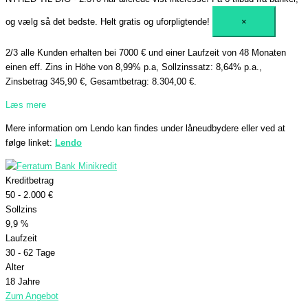
og vælg så det bedste. Helt gratis og uforpligtende!
×
2/3 alle Kunden erhalten bei 7000 € und einer Laufzeit von 48 Monaten
einen eff. Zins in Höhe von 8,99% p.a, Sollzinssatz: 8,64% p.a.,
Zinsbetrag 345,90 €, Gesamtbetrag: 8.304,00 €.
Læs mere
Mere information om Lendo kan findes under låneudbydere eller ved at
følge linket:
Lendo
Kreditbetrag
50 - 2.000 €
Sollzins
9,9 %
Laufzeit
30 - 62 Tage
Alter
18 Jahre
Zum Angebot