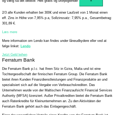
og vælg så det bedste. Helt gratis og uforpligtende!
×
2/3 alle Kunden erhalten bei 300€ und einer Laufzeit von 1 Monat einen
eff. Zins in Höhe von 7,95% p.a, Sollzinssatz: 7,95% p.a., Gesamtbetrag:
301,89 €.
Læs mere
Mere information om Lendo kan findes under låneudbydere eller ved at
følge linket:
Lendo
Jetzt Geld leihen
Ferratum Bank
Die Ferratum Bank p.l.c. hat Ihren Sitz in Gzira, Malta und ist eine
Tochtergesellschaft der finnischen Ferratum Group. Die Ferratum Bank
bietet ihren Kunden Finanzdienstleistungen und Finanzprodukte an und
spezialisiert sich auf die Vergabe von Verbrauchskrediten. Das
Unternehmen wurde von der Maltischen Finanzaufsicht Financial Services
Authority (MFSA) lizenziert. Außer Privatkrediten bietet die Ferratum Bank
auch Ratenkredite für Kleinunternehmen an. Zu den Aktivitäten der
Ferratum Bank gehört auch das Einlagengeschäft.