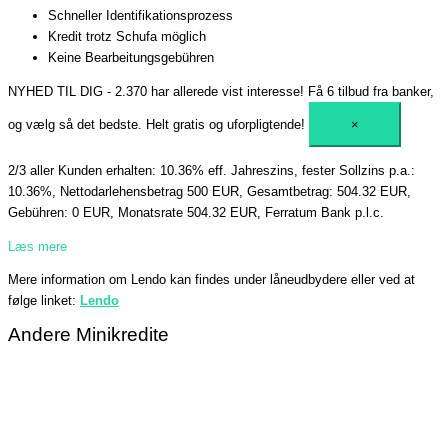
Schneller Identifikationsprozess
Kredit trotz Schufa möglich
Keine Bearbeitungsgebühren
NYHED TIL DIG - 2.370 har allerede vist interesse!
Få 6 tilbud fra banker,
og vælg så det bedste. Helt gratis og uforpligtende!
×
2/3 aller Kunden erhalten: 10.36% eff. Jahreszins, fester Sollzins p.a.:
10.36%, Nettodarlehensbetrag 500 EUR, Gesamtbetrag: 504.32 EUR,
Gebühren: 0 EUR, Monatsrate 504.32 EUR, Ferratum Bank p.l.c.
Læs mere
Mere information om Lendo kan findes under låneudbydere eller ved at
følge linket:
Lendo
Andere Minikredite