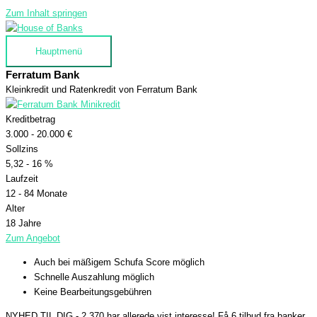
Zum Inhalt springen
Hauptmenü
Ferratum Bank
Kleinkredit und Ratenkredit von Ferratum Bank
Kreditbetrag
3.000 - 20.000 €
Sollzins
5,32 - 16 %
Laufzeit
12 - 84 Monate
Alter
18 Jahre
Zum Angebot
Auch bei mäßigem Schufa Score möglich
Schnelle Auszahlung möglich
Keine Bearbeitungsgebühren
NYHED TIL DIG - 2.370 har allerede vist interesse!
Få 6 tilbud fra banker,