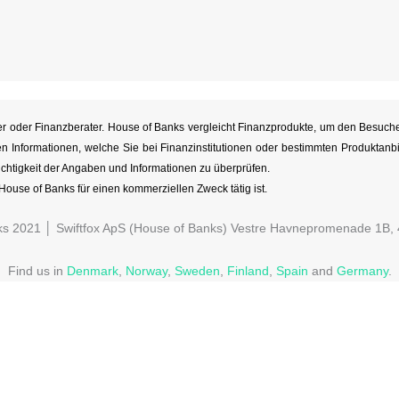
ieter oder Finanzberater. House of Banks vergleicht Finanzprodukte, um den Besuc
n Informationen, welche Sie bei Finanzinstitutionen oder bestimmten Produktanbi
chtigkeit der Angaben und Informationen zu überprüfen.
s House of Banks für einen kommerziellen Zweck tätig ist.
ks 2021 │ Swiftfox ApS (House of Banks) Vestre Havnepromenade 1B,
Find us in
Denmark
,
Norway
,
Sweden
,
Finland
,
Spain
and
Germany
.